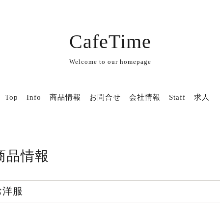
CafeTime
Welcome to our homepage
Top
Info
商品情報
お問合せ
会社情報
Staff
求人
商品情報
お洋服