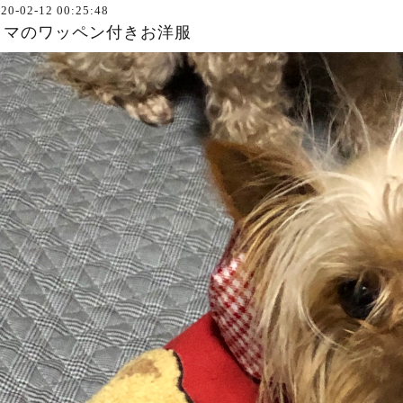
20-02-12 00:25:48
クマのワッペン付きお洋服